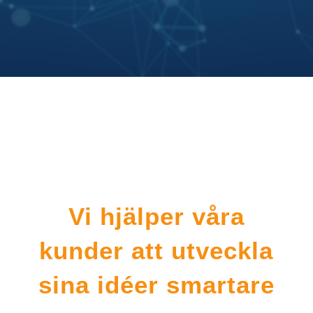
Vi hjälper våra
kunder att utveckla
sina idéer smartare