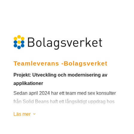
Teamleverans -Bolagsverket
Projekt:
Utveckling och modernisering av
applikationer
Sedan april 2024 har ett team med sex konsulter
från Solid Beans haft ett långsiktigt uppdrag hos
Bolagsverket. Arbetet omfattar utveckling kopplat
3
Läs mer
till
verksamt.se
och andra nya initiativ, med fokus
på att modernisera och framtidssäkra befintliga