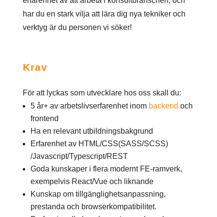
erfarenhet av att arbeta i konsultbranschen, och
har du en stark vilja att lära dig nya tekniker och
verktyg är du personen vi söker!
Krav
För att lyckas som utvecklare hos oss skall du:
5 år+ av arbetslivserfarenhet inom
backend
och
frontend
Ha en relevant utbildningsbakgrund
Erfarenhet av HTML/CSS(SASS/SCSS)
/Javascript/
Typescript/
REST
Goda kunskaper i flera modernt FE-ramverk,
exempelvis React/Vue och liknande
Kunskap om tillgänglighetsanpassning,
prestanda och browserkompatibilitet.